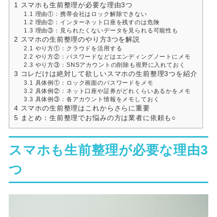
1
スマホも生前整理が必要な理由3つ
1.1
理由①：携帯会社はロック解除できない
1.2
理由②：インターネット口座を残すのは危険
1.3
理由③：見られたくないデータを見られる可能性も
2
スマホの生前整理のやり方3つを解説
2.1
やり方①：クラウドを活用する
2.2
やり方②：パスワードなどはエンディングノートにメモ
2.3
やり方③：SNSアカウントの削除も視野に入れておく
3
コレだけは絶対して欲しいスマホの生前整理3つを紹介
3.1
具体例①：ロック画面のパスワードをメモ
3.2
具体例②：ネット口座や証券がどれくらいあるかをメモ
3.3
具体例③：各アカウント情報をメモしておく
4
スマホの生前整理はこれからさらに重要
5
まとめ：生前整理でお悩みの方は業者に依頼も○
スマホも生前整理が必要な理由3
つ