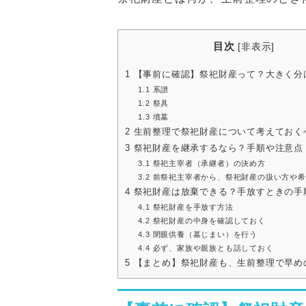
目次
[
非表示
]
1
【事前に確認】祭祀財産って？大きく分
1.1
系譜
1.2
祭具
1.3
墳墓
2
生前整理で祭祀財産について考えておく
3
祭祀財産を継承するなら？手順や注意点
3.1
祭祀主宰者（承継者）の決め方
3.2
前祭祀主宰者から、祭祀財産の扱い方や希
4
祭祀財産は放棄できる？手放すときの手
4.1
祭祀財産を手放す方法
4.2
祭祀財産の中身を確認しておく
4.3
閉眼供養（墓じまい）を行う
4.4
必ず、家族や親族とも話しておく
5
【まとめ】祭祀財産も、生前整理で早め