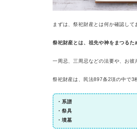
まずは、祭祀財産とは何か確認して
祭祀財産とは、祖先や神をまつるた
一周忌、三周忌などの法要や、お彼
祭祀財産は、民法897条2項の中で
・系譜
・祭具
・墳墓