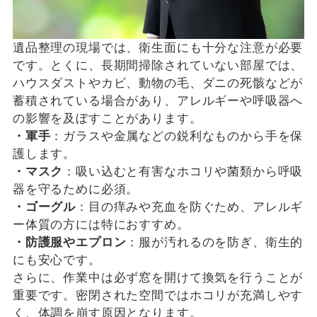
遺品整理の現場では、衛生面にも十分な注意が必要
です。とくに、長期間掃除されていない部屋では、
ハウスダストやカビ、動物の毛、ダニの死骸などが
蓄積されている場合があり、アレルギーや呼吸器へ
の影響を及ぼすことがあります。
・軍手
：ガラスや金属などの鋭利なものから手を保
護します。
・マスク
：吸い込むと有害なホコリや菌類から呼吸
器を守るために必須。
・ゴーグル
：目の痒みや充血を防ぐため、アレルギ
ー体質の方には特におすすめ。
・防護服やエプロン
：服が汚れるのを防ぎ、衛生的
にも安心です。
さらに、作業中は必ず窓を開けて換気を行うことが
重要です。密閉された空間ではホコリが充満しやす
く、体調を崩す原因となります。