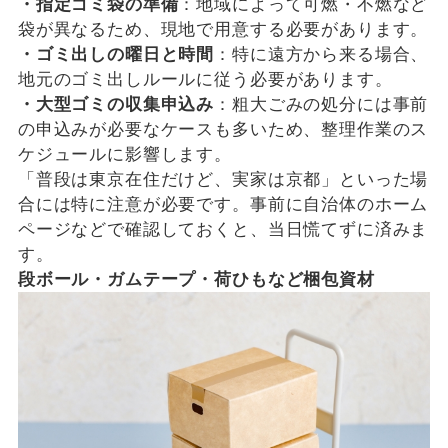
・指定ゴミ袋の準備
：地域によって可燃・不燃など
袋が異なるため、現地で用意する必要があります。
・ゴミ出しの曜日と時間
：特に遠方から来る場合、
地元のゴミ出しルールに従う必要があります。
・大型ゴミの収集申込み
：粗大ごみの処分には事前
の申込みが必要なケースも多いため、整理作業のス
ケジュールに影響します。
「普段は東京在住だけど、実家は京都」といった場
合には特に注意が必要です。事前に自治体のホーム
ページなどで確認しておくと、当日慌てずに済みま
す。
段ボール・ガムテープ・荷ひもなど梱包資材