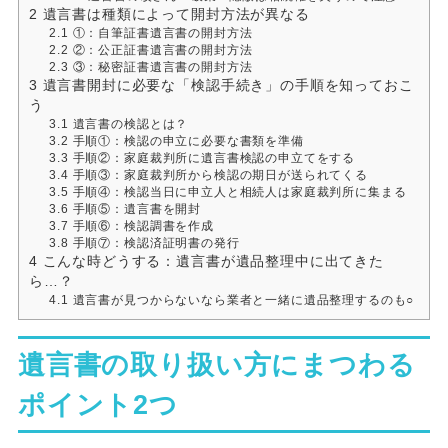
2
遺言書は種類によって開封方法が異なる
2.1
①：自筆証書遺言書の開封方法
2.2
②：公正証書遺言書の開封方法
2.3
③：秘密証書遺言書の開封方法
3
遺言書開封に必要な「検認手続き」の手順を知っておこ
う
3.1
遺言書の検認とは？
3.2
手順①：検認の申立に必要な書類を準備
3.3
手順②：家庭裁判所に遺言書検認の申立てをする
3.4
手順③：家庭裁判所から検認の期日が送られてくる
3.5
手順④：検認当日に申立人と相続人は家庭裁判所に集まる
3.6
手順⑤：遺言書を開封
3.7
手順⑥：検認調書を作成
3.8
手順⑦：検認済証明書の発行
4
こんな時どうする：遺言書が遺品整理中に出てきた
ら…？
4.1
遺言書が見つからないなら業者と一緒に遺品整理するのも○
遺言書の取り扱い方にまつわる
ポイント2つ