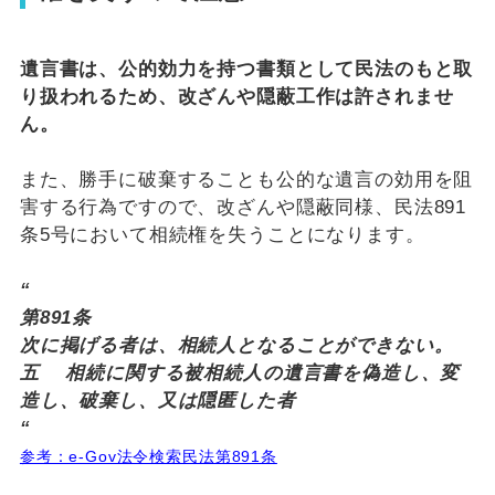
遺言書は、公的効力を持つ書類として民法のもと取
り扱われるため、改ざんや隠蔽工作は許されませ
ん。
また、勝手に破棄することも公的な遺言の効用を阻
害する行為ですので、改ざんや隠蔽同様、民法891
条5号において相続権を失うことになります。
“
第891条
次に掲げる者は、相続人となることができない。
五 相続に関する被相続人の遺言書を偽造し、変
造し、破棄し、又は隠匿した者
“
参考：e-Gov法令検索民法第891条