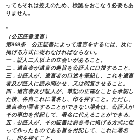
ってもそれは控えのため、検認をおこなう必要もあ
りません。
“
（公正証書遺言）
第969条 公正証書によって遺言をするには、次に
掲げる方式に従わなければならない。
一．証人二人以上の立会いがあること。
二．遺言者が遺言の趣旨を公証人に口授すること。
三．公証人が、遺言者の口述を筆記し、これを遺言
者及び証人に読み聞かせ、又は閲覧させること。
四．遺言者及び証人が、筆記の正確なことを承認し
た後、各自これに署名し、印を押すこと。ただし、
遺言者が署名することができない場合は、公証人が
その事由を付記して、署名に代えることができる。
五．公証人が、その証書は前各号に掲げる方式に従
って作ったものである旨を付記して、これに署名
し、印を押すこと。