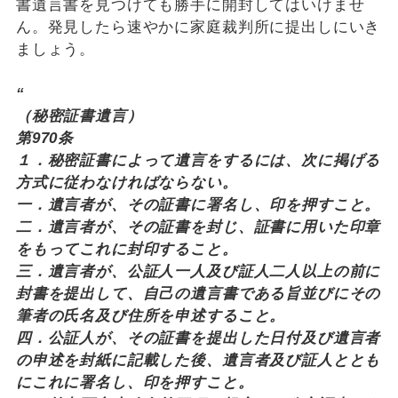
書遺言書を見つけても勝手に開封してはいけませ
ん。発見したら速やかに家庭裁判所に提出しにいき
ましょう。
“
（秘密証書遺言）
第970条
１．秘密証書によって遺言をするには、次に掲げる
方式に従わなければならない。
一．遺言者が、その証書に署名し、印を押すこと。
二．遺言者が、その証書を封じ、証書に用いた印章
をもってこれに封印すること。
三．遺言者が、公証人一人及び証人二人以上の前に
封書を提出して、自己の遺言書である旨並びにその
筆者の氏名及び住所を申述すること。
四．公証人が、その証書を提出した日付及び遺言者
の申述を封紙に記載した後、遺言者及び証人ととも
にこれに署名し、印を押すこと。