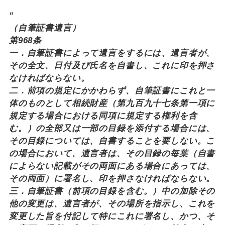
“
（自筆証書遺言）
第968条
一．自筆証書によって遺言をするには、遺言者が、
その全文、日付及び氏名を自書し、これに印を押さ
なければならない。
二．前項の規定にかかわらず、自筆証書にこれと一
体のものとして相続財産（第九百九十七条第一項に
規定する場合における同項に規定する権利を含
む。）の全部又は一部の目録を添付する場合には、
その目録については、自書することを要しない。こ
の場合において、遺言者は、その目録の毎葉（自書
によらない記載がその両面にある場合にあっては、
その両面）に署名し、印を押さなければならない。
三．自筆証書（前項の目録を含む。）中の加除その
他の変更は、遺言者が、その場所を指示し、これを
変更した旨を付記して特にこれに署名し、かつ、そ