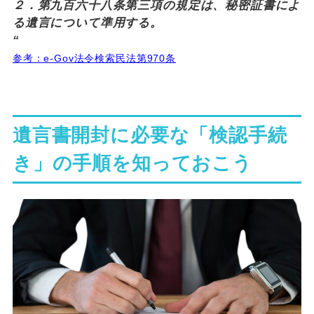
２．第九百六十八条第三項の規定は、秘密証書によ
る遺言について準用する。
“
参考：e-Gov法令検索民法第970条
遺言書開封に必要な「検認手続
き」の手順を知っておこう