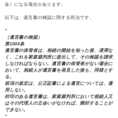
金）になる場合があります。
以下は、遺言書の検認に関する民法です。
“
（遺言書の検認）
第1004条
遺言書の保管者は、相続の開始を知った後、遅滞な
く、これを家庭裁判所に提出して、その検認を請求
しなければならない。遺言書の保管者がない場合に
おいて、相続人が遺言書を発見した後も、同様とす
る。
前項の規定は、公正証書による遺言については、適
用しない。
封印のある遺言書は、家庭裁判所において相続人又
はその代理人の立会いがなければ、開封することが
できない。
“