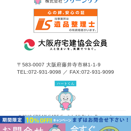
〒583-0007
大阪府藤井寺市林1-1-9
TEL:072-931-9098 ／ FAX:072-931-9099
© 2019 CREAN CARE Co.,ltd. All Rights Reserved.