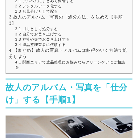
2.1
アルバムにまとめて保管する
2.2
デジタルデータ化する
2.3
形見分けとして配る
3
故人のアルバム・写真の「処分方法」を決める【手順
3】
3.1
ゴミとして処分する
3.2
自分でお焚き上げする
3.3
神社や寺でお焚き上げする
3.4
遺品整理業者に依頼する
4
【まとめ】故人の写真・アルバムは納得のいく方法で処
分しよう
4.1
関西エリアで遺品整理にお悩みならクリーンケアにご相談
を
故人のアルバム・写真を「仕分
け」する【手順1】