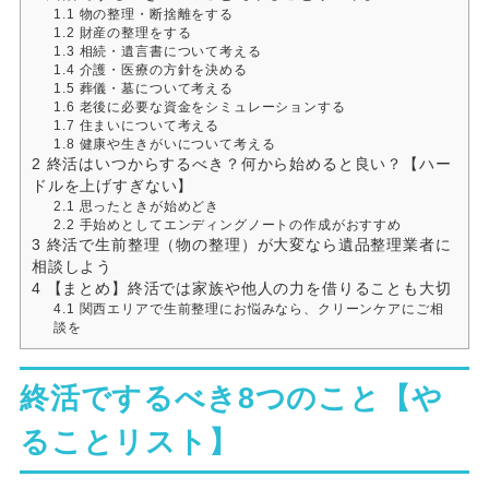
1.1
物の整理・断捨離をする
1.2
財産の整理をする
1.3
相続・遺言書について考える
1.4
介護・医療の方針を決める
1.5
葬儀・墓について考える
1.6
老後に必要な資金をシミュレーションする
1.7
住まいについて考える
1.8
健康や生きがいについて考える
2
終活はいつからするべき？何から始めると良い？【ハー
ドルを上げすぎない】
2.1
思ったときが始めどき
2.2
手始めとしてエンディングノートの作成がおすすめ
3
終活で生前整理（物の整理）が大変なら遺品整理業者に
相談しよう
4
【まとめ】終活では家族や他人の力を借りることも大切
4.1
関西エリアで生前整理にお悩みなら、クリーンケアにご相
談を
終活でするべき8つのこと【や
ることリスト】