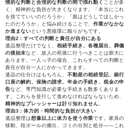
情的な判断と合理的な判断の間で揺れ動く
ことが多
く、精神的な負担が大きくなります。「本当にこれ
を捨てていいのだろうか」「親はどうしてほしかっ
たのだろうか」と悩み続けることで、
作業がなかな
か進まない
という悪循環に陥りがちです。
理由2：すべての判断と責任が自分にある
遺品整理だけでなく、
相続手続き、各種届出、葬儀
の後始末
など、故人の死後に行うべきことは膨大に
あります。一人っ子の場合、これらすべての判断と
責任が自分一人にかかってきます。
遺品の仕分けはもちろん、
不動産の相続登記、銀行
口座の解約、保険の請求、年金の手続き、税金の申
告
など、専門知識が必要な手続きも数多くありま
す。これらを並行して進めなければならないため、
精神的なプレッシャーは計り知れません
。
理由3：体力的・時間的な負担が大きい
遺品整理は
想像以上に体力を使う作業
です。家具の
移動、段ボールの搬出、ゴミの分別と処分——これ