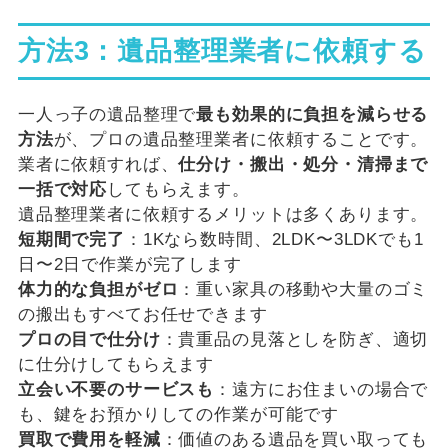
方法3：遺品整理業者に依頼する
一人っ子の遺品整理で
最も効果的に負担を減らせる
方法
が、プロの遺品整理業者に依頼することです。
業者に依頼すれば、
仕分け・搬出・処分・清掃まで
一括で対応
してもらえます。
遺品整理業者に依頼するメリットは多くあります。
短期間で完了
：1Kなら数時間、2LDK〜3LDKでも1
日〜2日で作業が完了します
体力的な負担がゼロ
：重い家具の移動や大量のゴミ
の搬出もすべてお任せできます
プロの目で仕分け
：貴重品の見落としを防ぎ、適切
に仕分けしてもらえます
立会い不要のサービスも
：遠方にお住まいの場合で
も、鍵をお預かりしての作業が可能です
買取で費用を軽減
：価値のある遺品を買い取っても