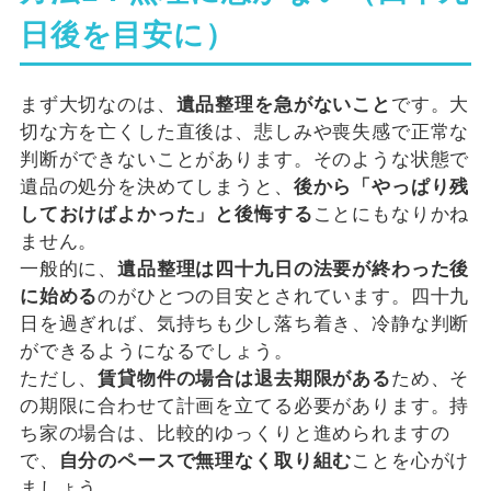
日後を目安に）
まず大切なのは、
遺品整理を急がないこと
です。大
切な方を亡くした直後は、悲しみや喪失感で正常な
判断ができないことがあります。そのような状態で
遺品の処分を決めてしまうと、
後から「やっぱり残
しておけばよかった」と後悔する
ことにもなりかね
ません。
一般的に、
遺品整理は四十九日の法要が終わった後
に始める
のがひとつの目安とされています。四十九
日を過ぎれば、気持ちも少し落ち着き、冷静な判断
ができるようになるでしょう。
ただし、
賃貸物件の場合は退去期限がある
ため、そ
の期限に合わせて計画を立てる必要があります。持
ち家の場合は、比較的ゆっくりと進められますの
で、
自分のペースで無理なく取り組む
ことを心がけ
ましょう。