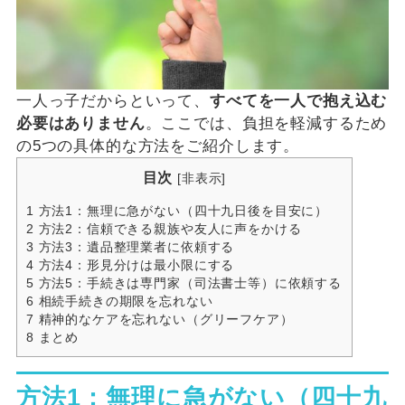
一人っ子だからといって、
すべてを一人で抱え込む
必要はありません
。ここでは、負担を軽減するため
の5つの具体的な方法をご紹介します。
目次
[
非表示
]
1
方法1：無理に急がない（四十九日後を目安に）
2
方法2：信頼できる親族や友人に声をかける
3
方法3：遺品整理業者に依頼する
4
方法4：形見分けは最小限にする
5
方法5：手続きは専門家（司法書士等）に依頼する
6
相続手続きの期限を忘れない
7
精神的なケアを忘れない（グリーフケア）
8
まとめ
方法1：無理に急がない（四十九