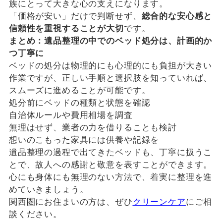
族にとって大きな心の支えになります。
「価格が安い」だけで判断せず、
総合的な安心感と
信頼性を重視することが大切
です。
まとめ：遺品整理の中でのベッド処分は、計画的か
つ丁寧に
ベッドの処分は物理的にも心理的にも負担が大きい
作業ですが、正しい手順と選択肢を知っていれば、
スムーズに進めることが可能です。
処分前にベッドの種類と状態を確認
自治体ルールや費用相場を調査
無理はせず、業者の力を借りることも検討
想いのこもった家具には供養や記録を
遺品整理の過程で出てきたベッドも、丁寧に扱うこ
とで、故人への感謝と敬意を表すことができます。
心にも身体にも無理のない方法で、着実に整理を進
めていきましょう。
関西圏にお住まいの方は、ぜひ
クリーンケア
にご相
談ください。