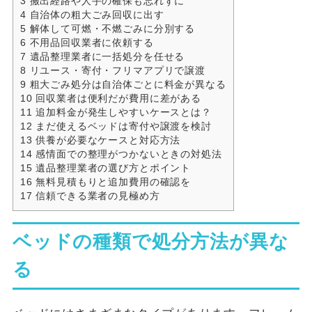
3
搬出経路や人手の確保も忘れずに
4
自治体の粗大ごみ回収に出す
5
解体して可燃・不燃ごみに分別する
6
不用品回収業者に依頼する
7
遺品整理業者に一括処分を任せる
8
リユース・寄付・フリマアプリで譲渡
9
粗大ごみ処分は自治体ごとに料金が異なる
10
回収業者は便利だが費用に差がある
11
追加料金が発生しやすいケースとは？
12
まだ使えるベッドは寄付や譲渡を検討
13
供養が必要なケースと対応方法
14
感情面での整理がつかないときの対処法
15
遺品整理業者の選び方とポイント
16
無料見積もりと追加費用の確認を
17
信頼できる業者の見極め方
ベッドの種類で処分方法が異な
る