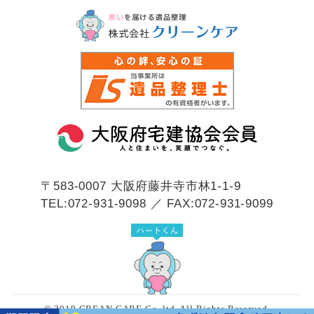
〒583-0007
大阪府藤井寺市林1-1-9
TEL:072-931-9098 ／ FAX:072-931-9099
© 2019 CREAN CARE Co.,ltd. All Rights Reserved.