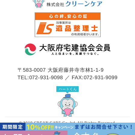
〒583-0007
大阪府藤井寺市林1-1-9
TEL:072-931-9098 ／ FAX:072-931-9099
© 2019 CREAN CARE Co.,ltd. All Rights Reserved.