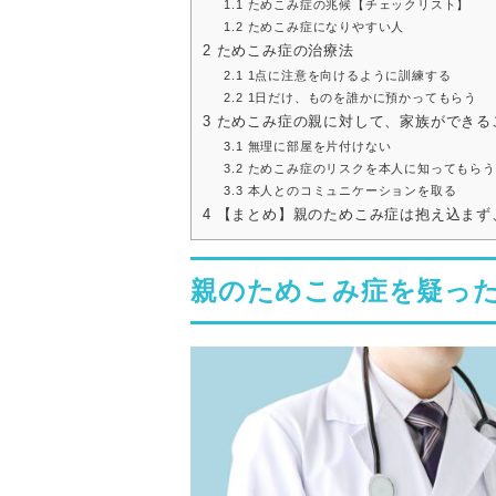
1.1
ためこみ症の兆候【チェックリスト】
1.2
ためこみ症になりやすい人
2
ためこみ症の治療法
2.1
1点に注意を向けるように訓練する
2.2
1日だけ、ものを誰かに預かってもらう
3
ためこみ症の親に対して、家族ができる
3.1
無理に部屋を片付けない
3.2
ためこみ症のリスクを本人に知ってもらう
3.3
本人とのコミュニケーションを取る
4
【まとめ】親のためこみ症は抱え込まず
親のためこみ症を疑っ