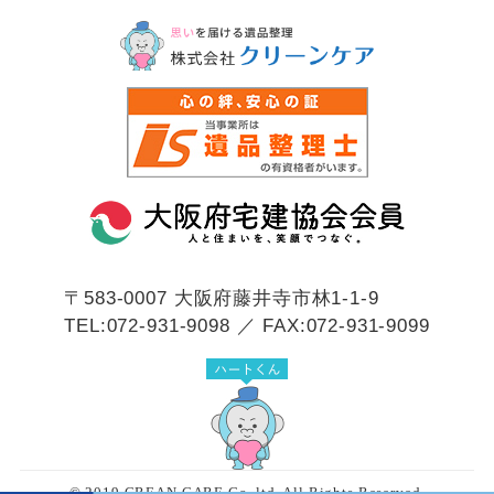
〒583-0007
大阪府藤井寺市林1-1-9
TEL:072-931-9098 ／ FAX:072-931-9099
© 2019 CREAN CARE Co.,ltd. All Rights Reserved.