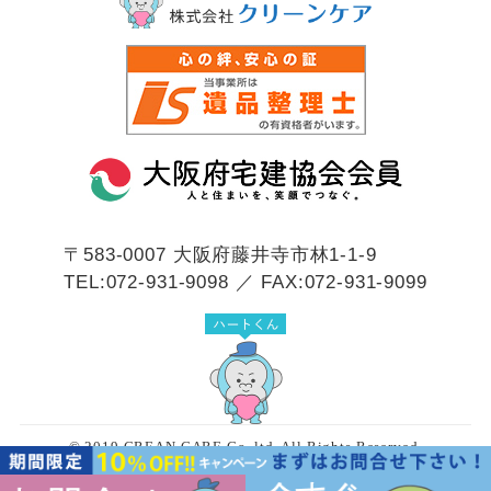
〒583-0007
大阪府藤井寺市林1-1-9
TEL:072-931-9098 ／ FAX:072-931-9099
© 2019 CREAN CARE Co.,ltd. All Rights Reserved.