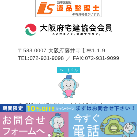
〒583-0007
大阪府藤井寺市林1-1-9
TEL:072-931-9098 ／ FAX:072-931-9099
© 2019 CREAN CARE Co.,ltd. All Rights Reserved.