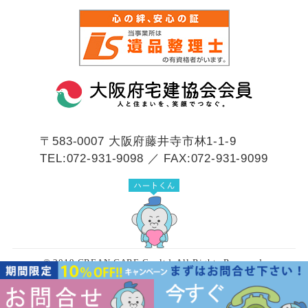
〒583-0007
大阪府藤井寺市林1-1-9
TEL:072-931-9098 ／ FAX:072-931-9099
© 2019 CREAN CARE Co.,ltd. All Rights Reserved.