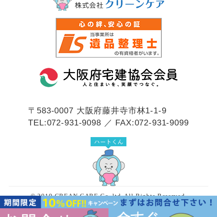
〒583-0007
大阪府藤井寺市林1-1-9
TEL:072-931-9098 ／ FAX:072-931-9099
© 2019 CREAN CARE Co.,ltd. All Rights Reserved.