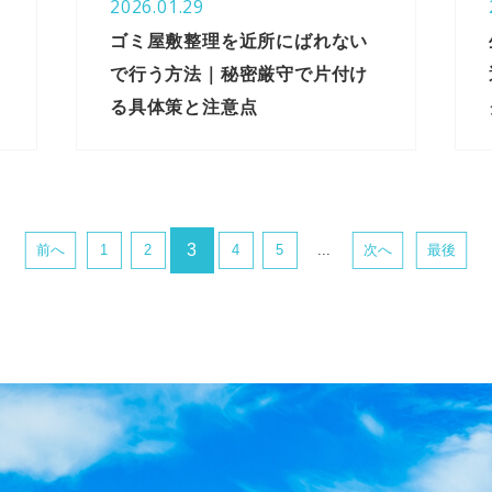
2026.01.29
ゴミ屋敷整理を近所にばれない
で行う方法｜秘密厳守で片付け
る具体策と注意点
3
前へ
1
2
4
5
...
次へ
最後