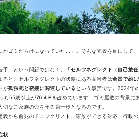
にかゴミだらけになっていた…」。そんな光景を目にして、
苦手」という問題ではなく、
「セルフネグレクト（自己放任
よると、セルフネグレクトの状態にある高齢者は
全国で約1万
トが
孤独死と密接に関連している
という事実です。2024
うち65歳以上が
76.4％
を占めています。ゴミ屋敷の背景に
大切なご家族の命を守る第一歩となるのです。
定義から前兆のチェックリスト、家族ができる対応、行政の
症状