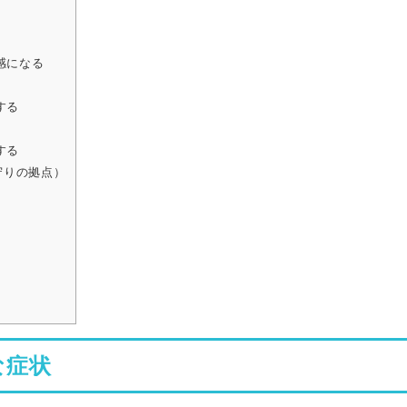
感になる
する
する
守りの拠点）
）
な症状