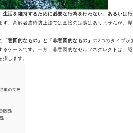
、
生活を維持するために必要な行為を行わない、あるいは行
ます。高齢者虐待防止法では直接の定義はありませんが、厚
て
「意図的なもの」と「非意図的なもの」
の2つのタイプが
するケースです。一方、非意図的なセルフネグレクトは、認
を指します。
る意欲の喪失
区別困難
困難