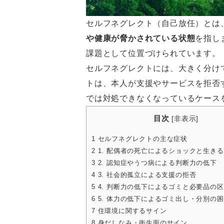
セルフネグレクト（自己放任）とは
や健康が脅かされている状態
を指し
課題として位置づけられています。
セルフネグレクトには、大きく分け
トは、本人が支援やサービスを拒否
では対処できなくなっているケース
目次
[
非表示
]
1
セルフネグレクトの主な症状
2
1. 配偶者の死亡によるショックと生き
3
2. 認知症やうつ病による判断力の低下
4
3. 社会的孤立による支援の拒否
5
4. 判断力の低下によるゴミと必要品の
6
5. 体力の低下によるゴミ出し・分別の
7
住環境に関するサイン
8
身だしなみ・衛生面のサイン