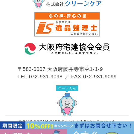
〒583-0007
大阪府藤井寺市林1-1-9
TEL:072-931-9098 ／ FAX:072-931-9099
© 2019 CREAN CARE Co.,ltd. All Rights Reserved.