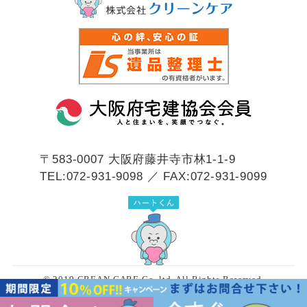
〒583-0007
大阪府藤井寺市林1-1-9
TEL:072-931-9098 ／ FAX:072-931-9099
© 2019 CREAN CARE Co.,ltd. All Rights Reserved.