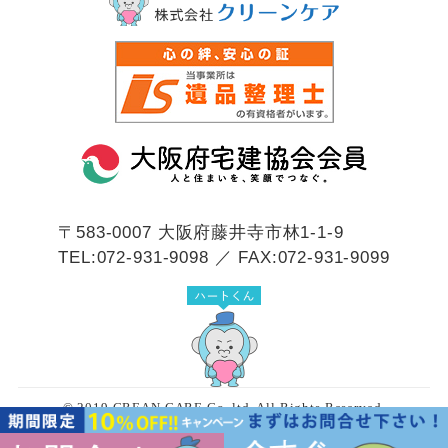
〒583-0007
大阪府藤井寺市林1-1-9
TEL:072-931-9098 ／ FAX:072-931-9099
© 2019 CREAN CARE Co.,ltd. All Rights Reserved.