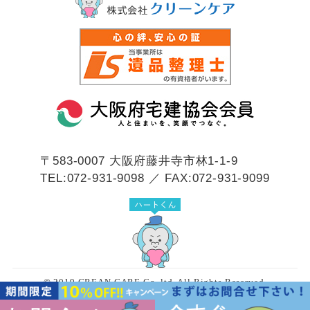
〒583-0007
大阪府藤井寺市林1-1-9
TEL:072-931-9098 ／ FAX:072-931-9099
© 2019 CREAN CARE Co.,ltd. All Rights Reserved.