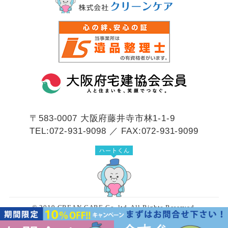
〒583-0007
大阪府藤井寺市林1-1-9
TEL:072-931-9098 ／ FAX:072-931-9099
© 2019 CREAN CARE Co.,ltd. All Rights Reserved.