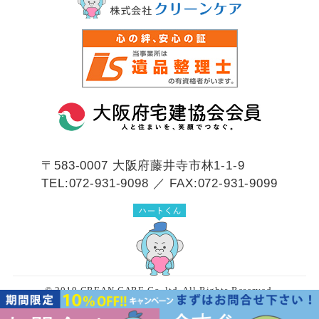
〒583-0007
大阪府藤井寺市林1-1-9
TEL:072-931-9098 ／ FAX:072-931-9099
© 2019 CREAN CARE Co.,ltd. All Rights Reserved.