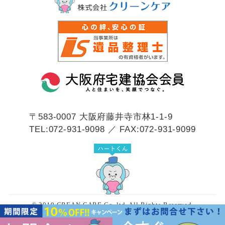
〒583-0007
大阪府藤井寺市林1-1-9
TEL:072-931-9098 ／ FAX:072-931-9099
© 2019 CREAN CARE Co.,ltd. All Rights Reserved.