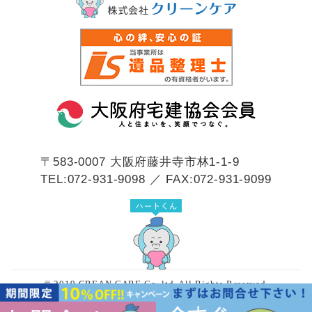
〒583-0007
大阪府藤井寺市林1-1-9
TEL:072-931-9098 ／ FAX:072-931-9099
© 2019 CREAN CARE Co.,ltd. All Rights Reserved.