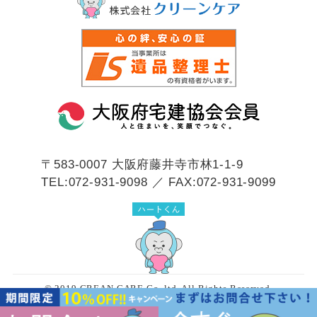
〒583-0007
大阪府藤井寺市林1-1-9
TEL:072-931-9098 ／ FAX:072-931-9099
© 2019 CREAN CARE Co.,ltd. All Rights Reserved.