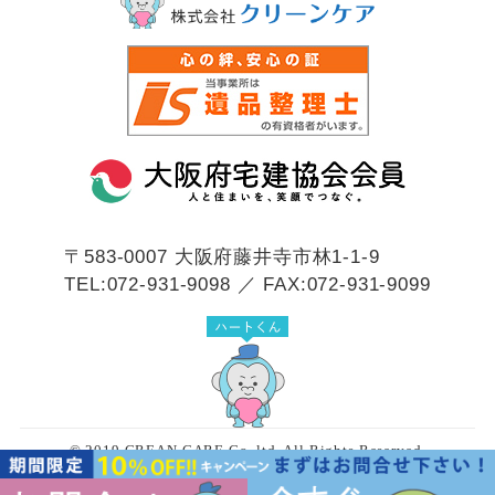
〒583-0007
大阪府藤井寺市林1-1-9
TEL:072-931-9098 ／ FAX:072-931-9099
© 2019 CREAN CARE Co.,ltd. All Rights Reserved.