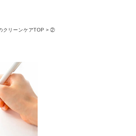
クリーンケアTOP
>
②