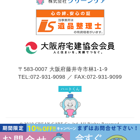
〒583-0007
大阪府藤井寺市林1-1-9
TEL:072-931-9098 ／ FAX:072-931-9099
© 2019 CREAN CARE Co.,ltd. All Rights Reserved.