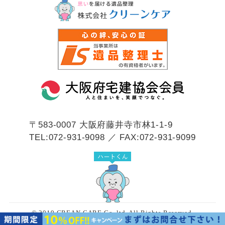
〒583-0007
大阪府藤井寺市林1-1-9
TEL:072-931-9098 ／ FAX:072-931-9099
© 2019 CREAN CARE Co.,ltd. All Rights Reserved.