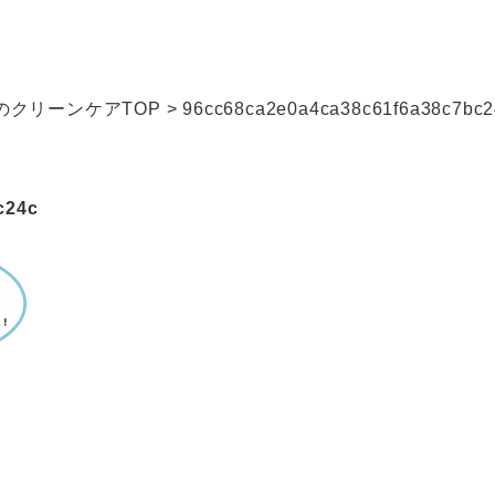
クリーンケアTOP
>
96cc68ca2e0a4ca38c61f6a38c7bc2
c24c