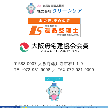
〒583-0007
大阪府藤井寺市林1-1-9
TEL:072-931-9098 ／ FAX:072-931-9099
© 2019 CREAN CARE Co.,ltd. All Rights Reserved.