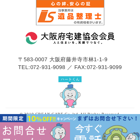
〒583-0007
大阪府藤井寺市林1-1-9
TEL:072-931-9098 ／ FAX:072-931-9099
© 2019 CREAN CARE Co.,ltd. All Rights Reserved.